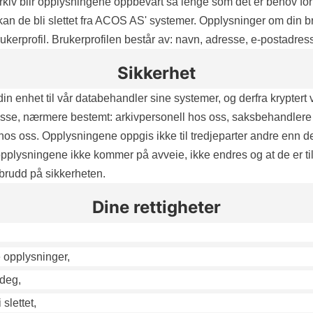
e arkiv blir opplysningene oppbevart så lenge som det er behov for
 kan de bli slettet fra ACOS AS' systemer. Opplysninger om din br
n brukerprofil. Brukerprofilen består av: navn, adresse, e-postadre
Sikkerhet
din enhet til vår databehandler sine systemer, og derfra kryptert
 disse, nærmere bestemt: arkivpersonell hos oss, saksbehandler
l hos oss. Opplysningene oppgis ikke til tredjeparter andre enn d
at opplysningene ikke kommer på avveie, ikke endres og at de er t
 brudd på sikkerheten.
Dine rettigheter
 opplysninger,
 deg,
slettet,