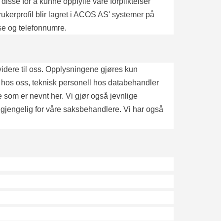
 disse for å kunne oppfylle våre forpliktelser
ukerprofil blir lagret i ACOS AS' systemer på
sse og telefonnumre.
 videre til oss. Opplysningene gjøres kun
e hos oss, teknisk personell hos databehandler
e som er nevnt her. Vi gjør også jevnlige
ilgjengelig for våre saksbehandlere. Vi har også