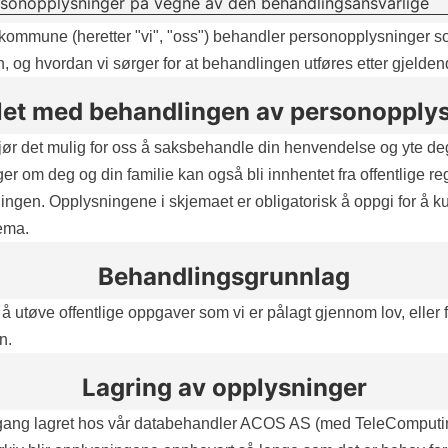
sonopplysninger på vegne av den behandlingsansvarlige
ommune (heretter "vi", "oss") behandler personopplysninger so
rn, og hvordan vi sørger for at behandlingen utføres etter gjelde
et med behandlingen av personopply
jør det mulig for oss å saksbehandle din henvendelse og yte d
nger om deg og din familie kan også bli innhentet fra offentlige re
lingen. Opplysningene i skjemaet er obligatorisk å oppgi for å 
jema.
Behandlingsgrunnlag
å utøve offentlige oppgaver som vi er pålagt gjennom lov, eller
n.
Lagring av opplysninger
 omgang lagret hos vår databehandler ACOS AS (med TeleComput