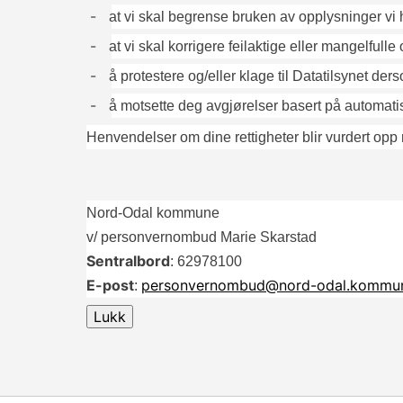
-
at vi skal begrense bruken av opplysninger vi h
-
at vi skal korrigere feilaktige eller mangelfulle
-
å protestere og/eller klage til Datatilsynet 
-
å motsette deg avgjørelser basert på automatis
Henvendelser om dine rettigheter blir vurdert opp 
Nord-Odal kommune
v/ personvernombud Marie Skarstad
Sentralbord
: 62978100
E-post
personvernombud@nord-odal.kommu
: