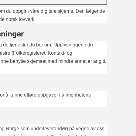
m du oppgir i våre digitale skjema. Den følgende
nde norsk lovverk.
sninger
eg de tjenester du ber om. Opplysningene du
gistre (Folkeregisteret, Kontakt- og
kunne benytte skjemaet med mindre annet er angitt,
 for å kunne utføre oppgaver i allmenhetens
ing Norge som underleverandør) på vegne av oss.