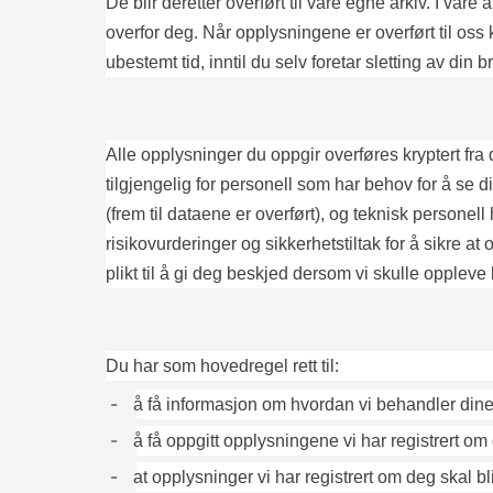
De blir deretter overført til våre egne arkiv. I vår
overfor deg. Når opplysningene er overført til oss
ubestemt tid, inntil du selv foretar sletting av di
Alle opplysninger du oppgir overføres kryptert fra 
tilgjengelig for personell som har behov for å se
(frem til dataene er overført), og teknisk personel
risikovurderinger og sikkerhetstiltak for å sikre 
plikt til å gi deg beskjed dersom vi skulle oppleve
Du har som hovedregel rett til:
-
å få informasjon om hvordan vi behandler dine
-
å få oppgitt opplysningene vi har registrert om
-
at opplysninger vi har registrert om deg skal bli 